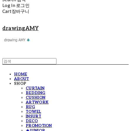
Log In
로그인
Cart
장바구니
drawingAMY
HOME
ABOUT
SHOP
CURTAIN
BEDDING
CUSHION
ARTWORK
RUG
TOWEL
INSURT
DECO
PROMOTION
★JUNIOR