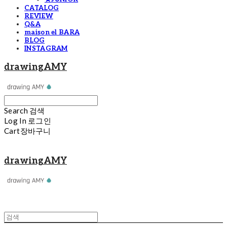
CATALOG
REVIEW
Q&A
maison el BARA
BLOG
INSTAGRAM
drawingAMY
Search
검색
Log In
로그인
Cart
장바구니
drawingAMY