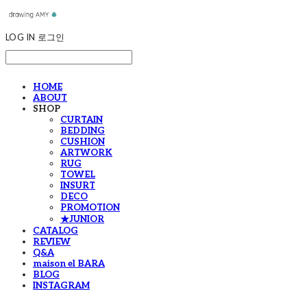
LOG IN
로그인
HOME
ABOUT
SHOP
CURTAIN
BEDDING
CUSHION
ARTWORK
RUG
TOWEL
INSURT
DECO
PROMOTION
★JUNIOR
CATALOG
REVIEW
Q&A
maison el BARA
BLOG
INSTAGRAM