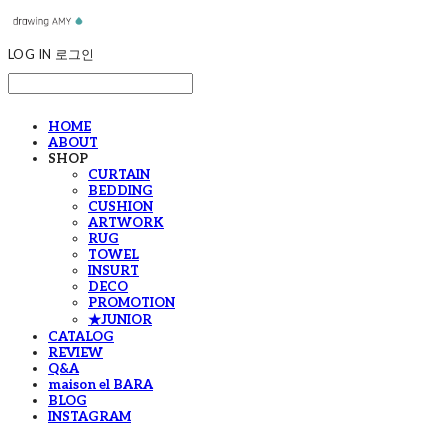
LOG IN
로그인
HOME
ABOUT
SHOP
CURTAIN
BEDDING
CUSHION
ARTWORK
RUG
TOWEL
INSURT
DECO
PROMOTION
★JUNIOR
CATALOG
REVIEW
Q&A
maison el BARA
BLOG
INSTAGRAM