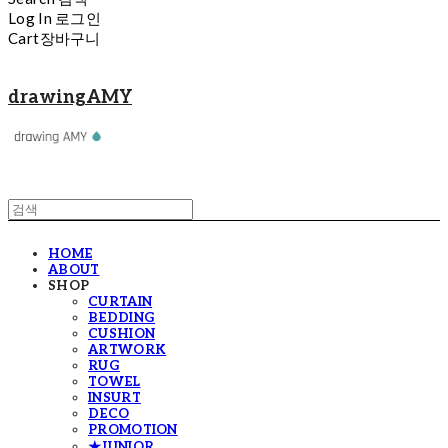
Log In
로그인
Cart
장바구니
drawingAMY
HOME
ABOUT
SHOP
CURTAIN
BEDDING
CUSHION
ARTWORK
RUG
TOWEL
INSURT
DECO
PROMOTION
★JUNIOR