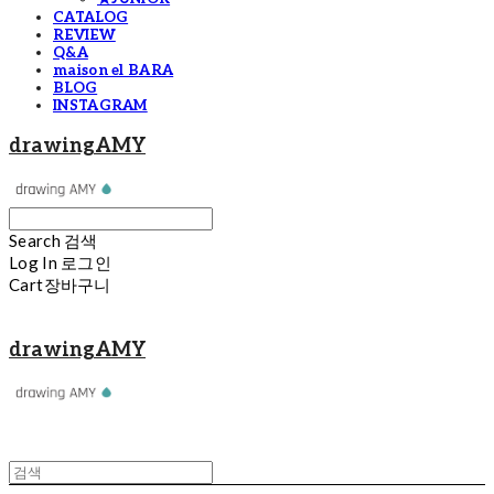
CATALOG
REVIEW
Q&A
maison el BARA
BLOG
INSTAGRAM
drawingAMY
Search
검색
Log In
로그인
Cart
장바구니
drawingAMY