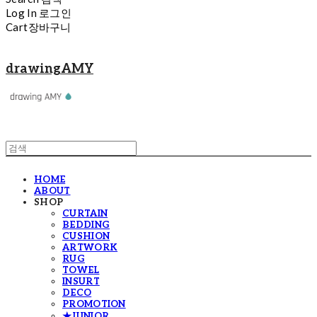
Log In
로그인
Cart
장바구니
drawingAMY
HOME
ABOUT
SHOP
CURTAIN
BEDDING
CUSHION
ARTWORK
RUG
TOWEL
INSURT
DECO
PROMOTION
★JUNIOR