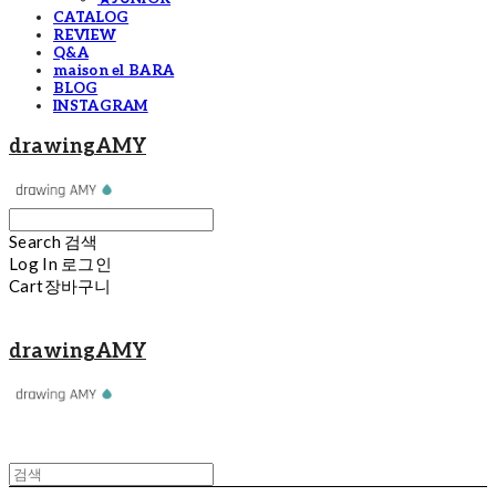
CATALOG
REVIEW
Q&A
maison el BARA
BLOG
INSTAGRAM
drawingAMY
Search
검색
Log In
로그인
Cart
장바구니
drawingAMY