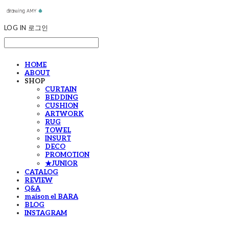
LOG IN
로그인
HOME
ABOUT
SHOP
CURTAIN
BEDDING
CUSHION
ARTWORK
RUG
TOWEL
INSURT
DECO
PROMOTION
★JUNIOR
CATALOG
REVIEW
Q&A
maison el BARA
BLOG
INSTAGRAM