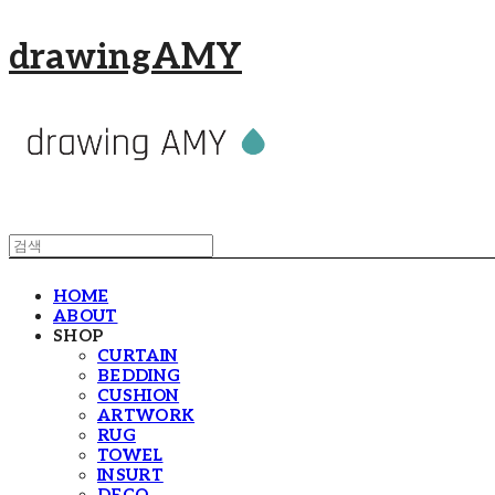
drawingAMY
HOME
ABOUT
SHOP
CURTAIN
BEDDING
CUSHION
ARTWORK
RUG
TOWEL
INSURT