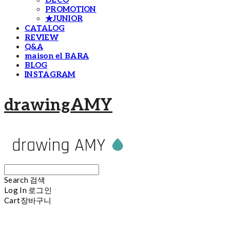
DECO
PROMOTION
★JUNIOR
CATALOG
REVIEW
Q&A
maison el BARA
BLOG
INSTAGRAM
drawingAMY
Search
검색
Log In
로그인
Cart
장바구니