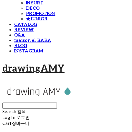
INSURT
DECO
PROMOTION
★JUNIOR
CATALOG
REVIEW
Q&A
maison el BARA
BLOG
INSTAGRAM
drawingAMY
Search
검색
Log In
로그인
Cart
장바구니