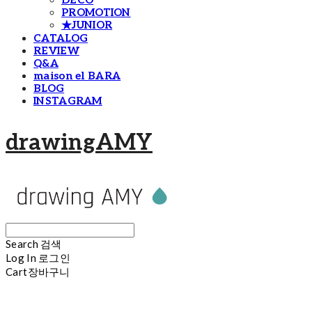
DECO
PROMOTION
★JUNIOR
CATALOG
REVIEW
Q&A
maison el BARA
BLOG
INSTAGRAM
drawingAMY
Search
검색
Log In
로그인
Cart
장바구니