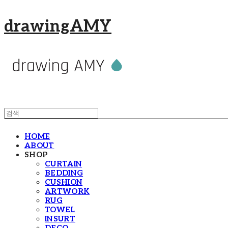
drawingAMY
HOME
ABOUT
SHOP
CURTAIN
BEDDING
CUSHION
ARTWORK
RUG
TOWEL
INSURT