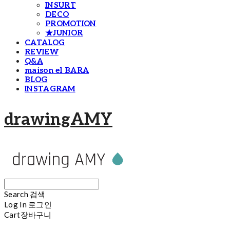
INSURT
DECO
PROMOTION
★JUNIOR
CATALOG
REVIEW
Q&A
maison el BARA
BLOG
INSTAGRAM
drawingAMY
Search
검색
Log In
로그인
Cart
장바구니