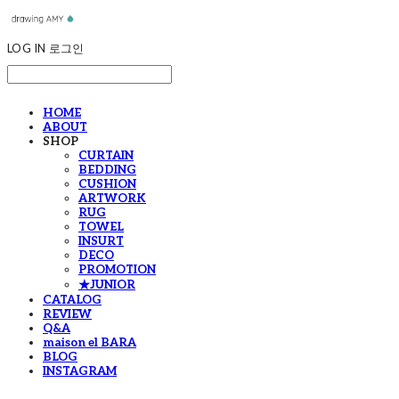
LOG IN
로그인
HOME
ABOUT
SHOP
CURTAIN
BEDDING
CUSHION
ARTWORK
RUG
TOWEL
INSURT
DECO
PROMOTION
★JUNIOR
CATALOG
REVIEW
Q&A
maison el BARA
BLOG
INSTAGRAM