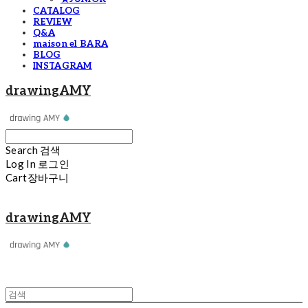
CATALOG
REVIEW
Q&A
maison el BARA
BLOG
INSTAGRAM
drawingAMY
Search
검색
Log In
로그인
Cart
장바구니
drawingAMY