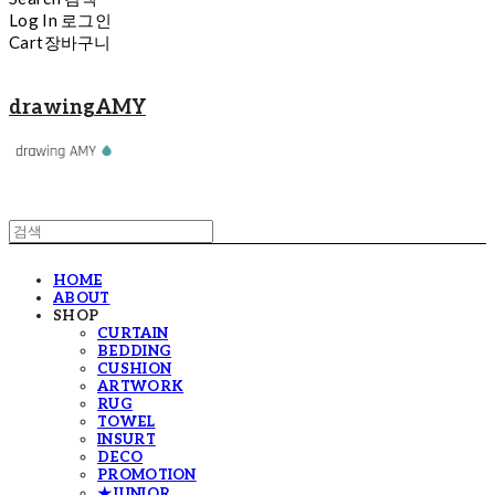
Log In
로그인
Cart
장바구니
drawingAMY
HOME
ABOUT
SHOP
CURTAIN
BEDDING
CUSHION
ARTWORK
RUG
TOWEL
INSURT
DECO
PROMOTION
★JUNIOR