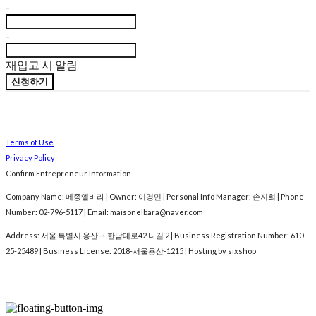
-
-
재입고 시 알림
신청하기
Terms of Use
Privacy Policy
Confirm Entrepreneur Information
Company Name: 메종엘바라 | Owner: 이경민 | Personal Info Manager: 손지희 | Phone
Number: 02-796-5117 | Email: maisonelbara@naver.com
Address: 서울 특별시 용산구 한남대로42 나길 2 | Business Registration Number:
610-
25-25489
| Business License:
2018-서울용산-1215
| Hosting by sixshop