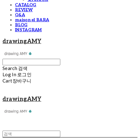
CATALOG
REVIEW
Q&A
maison el BARA
BLOG
INSTAGRAM
drawingAMY
Search
검색
Log In
로그인
Cart
장바구니
drawingAMY