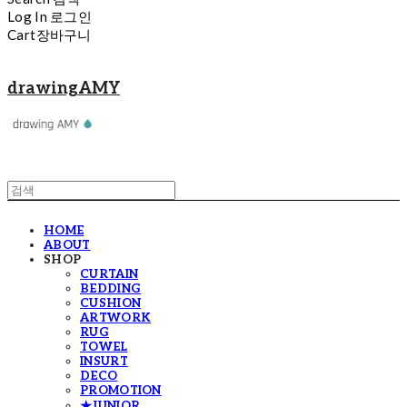
Log In
로그인
Cart
장바구니
drawingAMY
HOME
ABOUT
SHOP
CURTAIN
BEDDING
CUSHION
ARTWORK
RUG
TOWEL
INSURT
DECO
PROMOTION
★JUNIOR