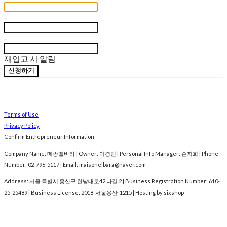
-
-
재입고 시 알림
신청하기
Terms of Use
Privacy Policy
Confirm Entrepreneur Information
Company Name: 메종엘바라 | Owner: 이경민 | Personal Info Manager: 손지희 | Phone
Number: 02-796-5117 | Email: maisonelbara@naver.com
Address: 서울 특별시 용산구 한남대로42 나길 2 | Business Registration Number:
610-
25-25489
| Business License:
2018-서울용산-1215
| Hosting by sixshop