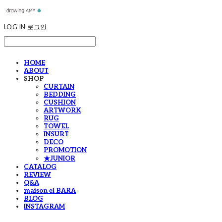
LOG IN
로그인
HOME
ABOUT
SHOP
CURTAIN
BEDDING
CUSHION
ARTWORK
RUG
TOWEL
INSURT
DECO
PROMOTION
★JUNIOR
CATALOG
REVIEW
Q&A
maison el BARA
BLOG
INSTAGRAM