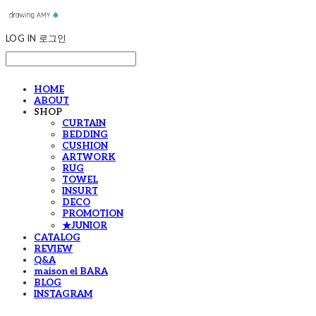
LOG IN
로그인
HOME
ABOUT
SHOP
CURTAIN
BEDDING
CUSHION
ARTWORK
RUG
TOWEL
INSURT
DECO
PROMOTION
★JUNIOR
CATALOG
REVIEW
Q&A
maison el BARA
BLOG
INSTAGRAM