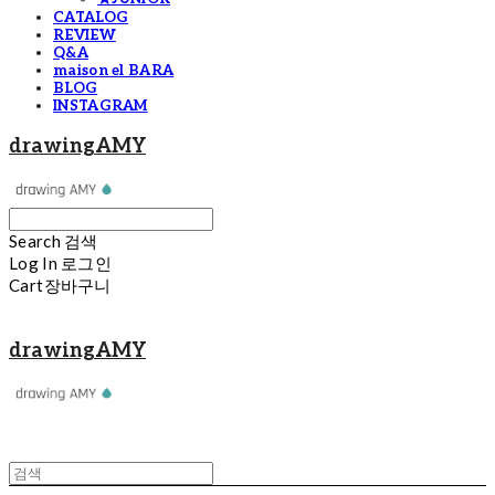
CATALOG
REVIEW
Q&A
maison el BARA
BLOG
INSTAGRAM
drawingAMY
Search
검색
Log In
로그인
Cart
장바구니
drawingAMY