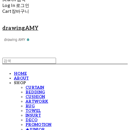
Log In
로그인
Cart
장바구니
drawingAMY
HOME
ABOUT
SHOP
CURTAIN
BEDDING
CUSHION
ARTWORK
RUG
TOWEL
INSURT
DECO
PROMOTION
★JUNIOR