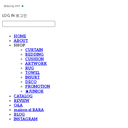
LOG IN
로그인
HOME
ABOUT
SHOP
CURTAIN
BEDDING
CUSHION
ARTWORK
RUG
TOWEL
INSURT
DECO
PROMOTION
★JUNIOR
CATALOG
REVIEW
Q&A
maison el BARA
BLOG
INSTAGRAM