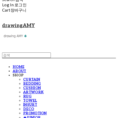
Log In
로그인
Cart
장바구니
drawingAMY
HOME
ABOUT
SHOP
CURTAIN
BEDDING
CUSHION
ARTWORK
RUG
TOWEL
INSURT
DECO
PROMOTION
★JUNIOR