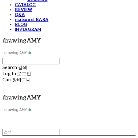
CATALOG
REVIEW
Q&A
maison el BARA
BLOG
INSTAGRAM
drawingAMY
Search
검색
Log In
로그인
Cart
장바구니
drawingAMY