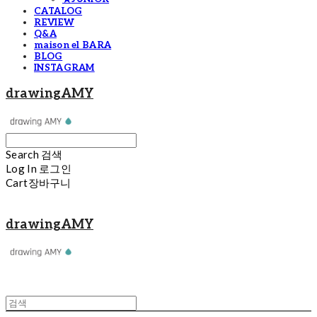
CATALOG
REVIEW
Q&A
maison el BARA
BLOG
INSTAGRAM
drawingAMY
Search
검색
Log In
로그인
Cart
장바구니
drawingAMY