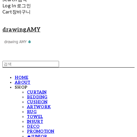
Log In
로그인
Cart
장바구니
drawingAMY
HOME
ABOUT
SHOP
CURTAIN
BEDDING
CUSHION
ARTWORK
RUG
TOWEL
INSURT
DECO
PROMOTION
★JUNIOR