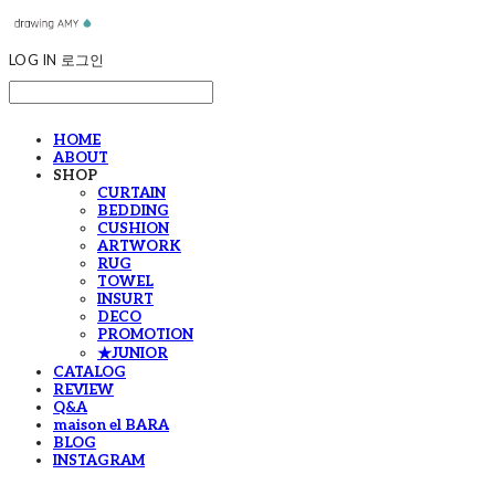
LOG IN
로그인
HOME
ABOUT
SHOP
CURTAIN
BEDDING
CUSHION
ARTWORK
RUG
TOWEL
INSURT
DECO
PROMOTION
★JUNIOR
CATALOG
REVIEW
Q&A
maison el BARA
BLOG
INSTAGRAM