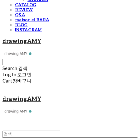
CATALOG
REVIEW
Q&A
maison el BARA
BLOG
INSTAGRAM
drawingAMY
Search
검색
Log In
로그인
Cart
장바구니
drawingAMY