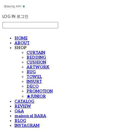
LOG IN
로그인
HOME
ABOUT
SHOP
CURTAIN
BEDDING
CUSHION
ARTWORK
RUG
TOWEL
INSURT
DECO
PROMOTION
★JUNIOR
CATALOG
REVIEW
Q&A
maison el BARA
BLOG
INSTAGRAM