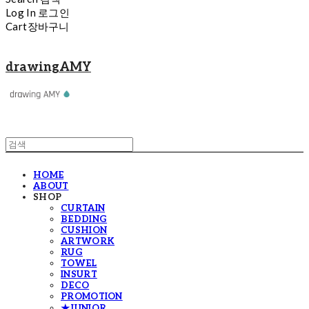
Log In
로그인
Cart
장바구니
drawingAMY
HOME
ABOUT
SHOP
CURTAIN
BEDDING
CUSHION
ARTWORK
RUG
TOWEL
INSURT
DECO
PROMOTION
★JUNIOR