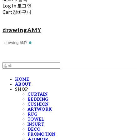
Log In
로그인
Cart
장바구니
drawingAMY
HOME
ABOUT
SHOP
CURTAIN
BEDDING
CUSHION
ARTWORK
RUG
TOWEL
INSURT
DECO
PROMOTION
★JUNIOR