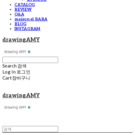
CATALOG
REVIEW
Q&A
maison el BARA
BLOG
INSTAGRAM
drawingAMY
Search
검색
Log In
로그인
Cart
장바구니
drawingAMY