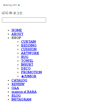
LOG IN
로그인
HOME
ABOUT
SHOP
CURTAIN
BEDDING
CUSHION
ARTWORK
RUG
TOWEL
INSURT
DECO
PROMOTION
★JUNIOR
CATALOG
REVIEW
Q&A
maison el BARA
BLOG
INSTAGRAM