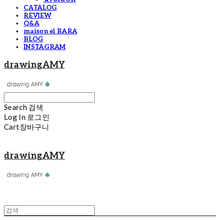
CATALOG
REVIEW
Q&A
maison el BARA
BLOG
INSTAGRAM
drawingAMY
Search
검색
Log In
로그인
Cart
장바구니
drawingAMY