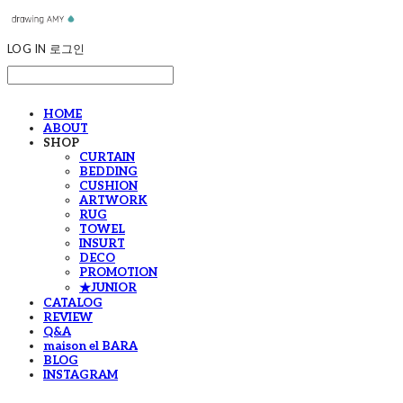
LOG IN
로그인
HOME
ABOUT
SHOP
CURTAIN
BEDDING
CUSHION
ARTWORK
RUG
TOWEL
INSURT
DECO
PROMOTION
★JUNIOR
CATALOG
REVIEW
Q&A
maison el BARA
BLOG
INSTAGRAM