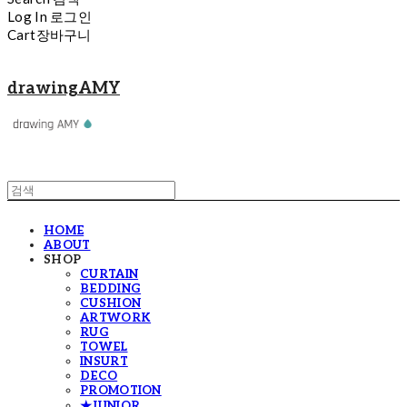
Log In
로그인
Cart
장바구니
drawingAMY
HOME
ABOUT
SHOP
CURTAIN
BEDDING
CUSHION
ARTWORK
RUG
TOWEL
INSURT
DECO
PROMOTION
★JUNIOR