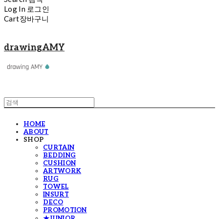
Log In
로그인
Cart
장바구니
drawingAMY
HOME
ABOUT
SHOP
CURTAIN
BEDDING
CUSHION
ARTWORK
RUG
TOWEL
INSURT
DECO
PROMOTION
★JUNIOR