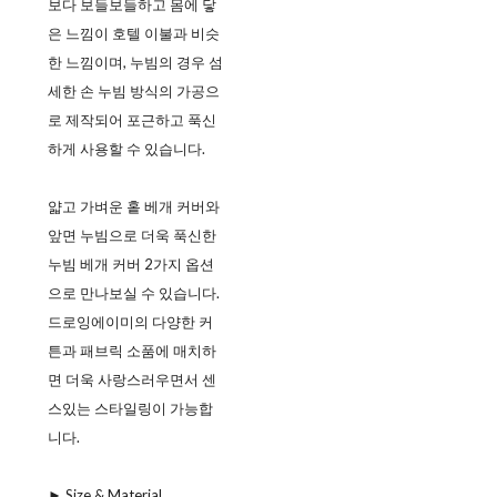
보다 보들보들하고 몸에 닿
은 느낌이 호텔 이불과 비슷
한 느낌이며, 누빔의 경우 섬
세한 손 누빔 방식의 가공으
로 제작되어 포근하고 푹신
하게 사용할 수 있습니다.
얇고 가벼운 홑 베개 커버와
앞면 누빔으로 더욱 푹신한
누빔 베개 커버 2가지 옵션
으로 만나보실 수 있습니다.
드로잉에이미의 다양한 커
튼과 패브릭 소품에 매치하
면 더욱 사랑스러우면서 센
스있는 스타일링이 가능합
니다.
► Size & Material