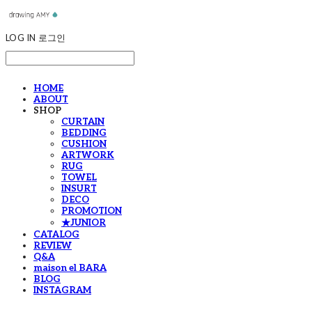
LOG IN
로그인
HOME
ABOUT
SHOP
CURTAIN
BEDDING
CUSHION
ARTWORK
RUG
TOWEL
INSURT
DECO
PROMOTION
★JUNIOR
CATALOG
REVIEW
Q&A
maison el BARA
BLOG
INSTAGRAM