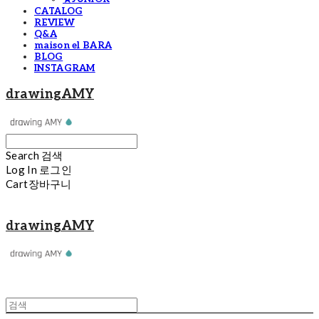
CATALOG
REVIEW
Q&A
maison el BARA
BLOG
INSTAGRAM
drawingAMY
Search
검색
Log In
로그인
Cart
장바구니
drawingAMY