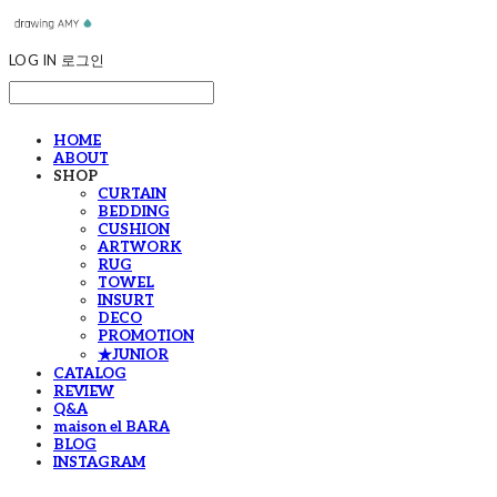
LOG IN
로그인
HOME
ABOUT
SHOP
CURTAIN
BEDDING
CUSHION
ARTWORK
RUG
TOWEL
INSURT
DECO
PROMOTION
★JUNIOR
CATALOG
REVIEW
Q&A
maison el BARA
BLOG
INSTAGRAM