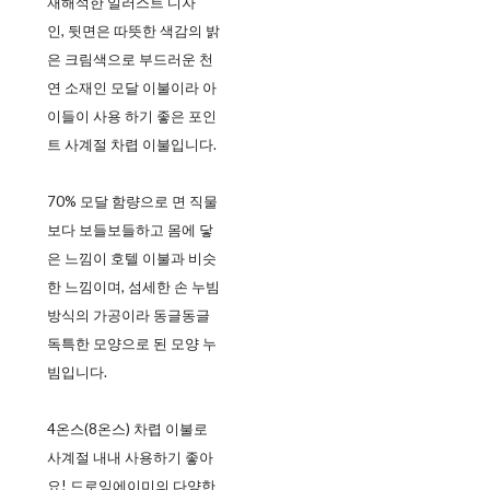
재해석한 일러스트 디자
인, 뒷면은 따뜻한 색감의 밝
은 크림색으로 부드러운 천
연 소재인 모달 이불이라 아
이들이 사용 하기 좋은 포인
트 사계절 차렵 이불입니다.
70% 모달 함량으로 면 직물
보다 보들보들하고 몸에 닿
은 느낌이 호텔 이불과 비슷
한 느낌이며, 섬세한 손 누빔
방식의 가공이라 동글동글
독특한 모양으로 된 모양 누
빔입니다.
4온스(8온스) 차렵 이불로
사계절 내내 사용하기 좋아
요! 드로잉에이미의 다양한