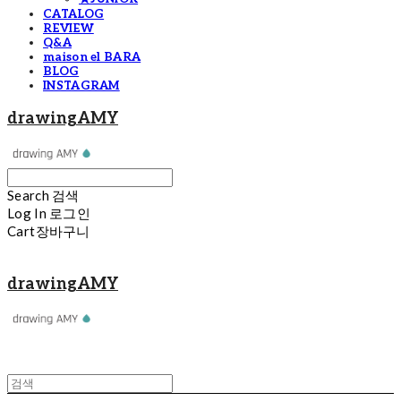
CATALOG
REVIEW
Q&A
maison el BARA
BLOG
INSTAGRAM
drawingAMY
Search
검색
Log In
로그인
Cart
장바구니
drawingAMY