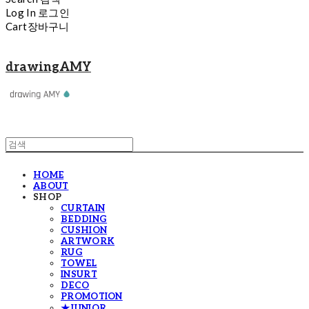
Log In
로그인
Cart
장바구니
drawingAMY
HOME
ABOUT
SHOP
CURTAIN
BEDDING
CUSHION
ARTWORK
RUG
TOWEL
INSURT
DECO
PROMOTION
★JUNIOR