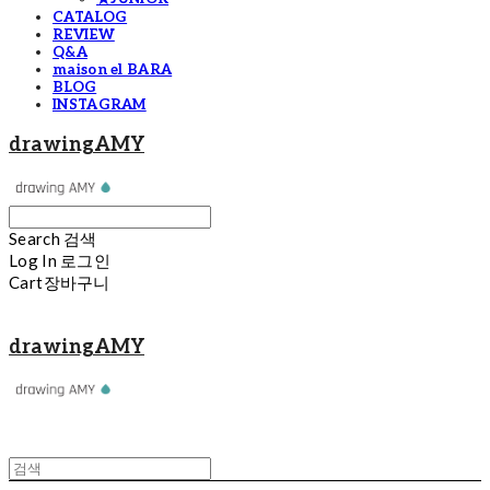
CATALOG
REVIEW
Q&A
maison el BARA
BLOG
INSTAGRAM
drawingAMY
Search
검색
Log In
로그인
Cart
장바구니
drawingAMY