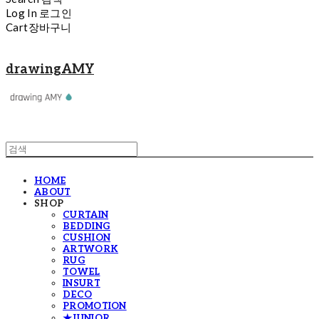
Log In
로그인
Cart
장바구니
drawingAMY
HOME
ABOUT
SHOP
CURTAIN
BEDDING
CUSHION
ARTWORK
RUG
TOWEL
INSURT
DECO
PROMOTION
★JUNIOR