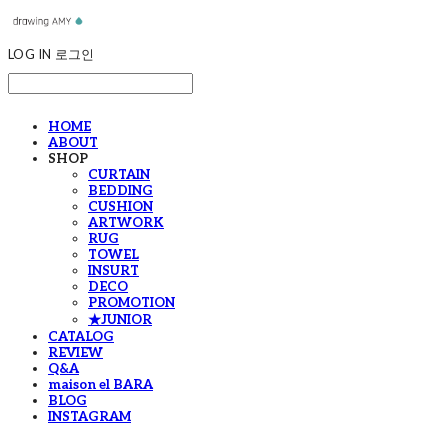
LOG IN
로그인
HOME
ABOUT
SHOP
CURTAIN
BEDDING
CUSHION
ARTWORK
RUG
TOWEL
INSURT
DECO
PROMOTION
★JUNIOR
CATALOG
REVIEW
Q&A
maison el BARA
BLOG
INSTAGRAM