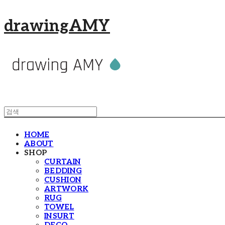
drawingAMY
HOME
ABOUT
SHOP
CURTAIN
BEDDING
CUSHION
ARTWORK
RUG
TOWEL
INSURT