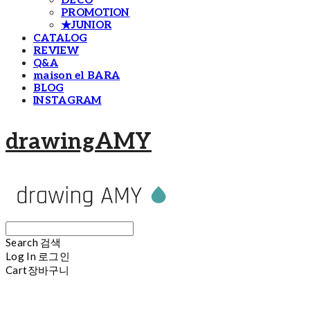
DECO
PROMOTION
★JUNIOR
CATALOG
REVIEW
Q&A
maison el BARA
BLOG
INSTAGRAM
drawingAMY
Search
검색
Log In
로그인
Cart
장바구니