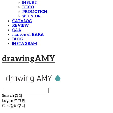
INSURT
DECO
PROMOTION
★JUNIOR
CATALOG
REVIEW
Q&A
maison el BARA
BLOG
INSTAGRAM
drawingAMY
Search
검색
Log In
로그인
Cart
장바구니