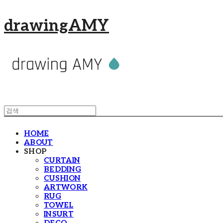
drawingAMY
HOME
ABOUT
SHOP
CURTAIN
BEDDING
CUSHION
ARTWORK
RUG
TOWEL
INSURT