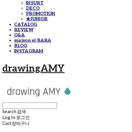
INSURT
DECO
PROMOTION
★JUNIOR
CATALOG
REVIEW
Q&A
maison el BARA
BLOG
INSTAGRAM
drawingAMY
Search
검색
Log In
로그인
Cart
장바구니