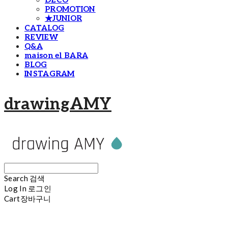
DECO
PROMOTION
★JUNIOR
CATALOG
REVIEW
Q&A
maison el BARA
BLOG
INSTAGRAM
drawingAMY
Search
검색
Log In
로그인
Cart
장바구니