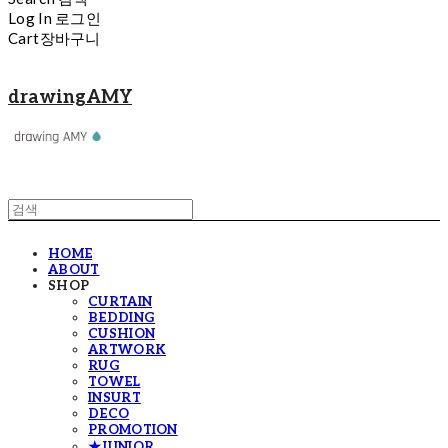
Log In
로그인
Cart
장바구니
drawingAMY
HOME
ABOUT
SHOP
CURTAIN
BEDDING
CUSHION
ARTWORK
RUG
TOWEL
INSURT
DECO
PROMOTION
★JUNIOR