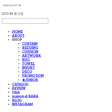
LOG IN
로그인
HOME
ABOUT
SHOP
CURTAIN
BEDDING
CUSHION
ARTWORK
RUG
TOWEL
INSURT
DECO
PROMOTION
★JUNIOR
CATALOG
REVIEW
Q&A
maison el BARA
BLOG
INSTAGRAM