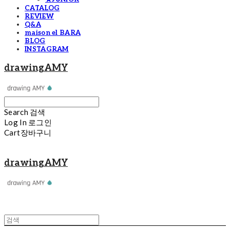
CATALOG
REVIEW
Q&A
maison el BARA
BLOG
INSTAGRAM
drawingAMY
Search
검색
Log In
로그인
Cart
장바구니
drawingAMY