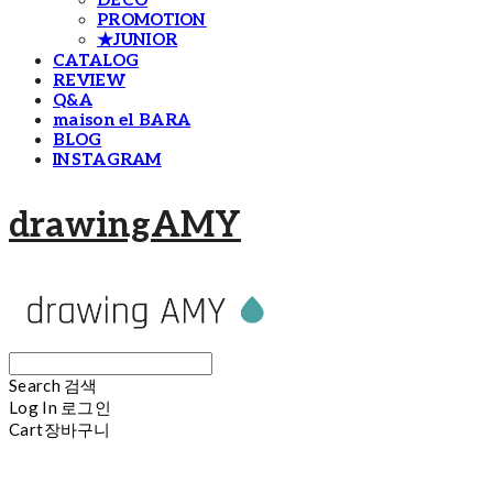
DECO
PROMOTION
★JUNIOR
CATALOG
REVIEW
Q&A
maison el BARA
BLOG
INSTAGRAM
drawingAMY
Search
검색
Log In
로그인
Cart
장바구니