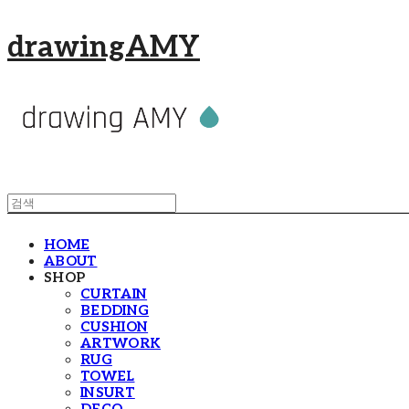
drawingAMY
HOME
ABOUT
SHOP
CURTAIN
BEDDING
CUSHION
ARTWORK
RUG
TOWEL
INSURT