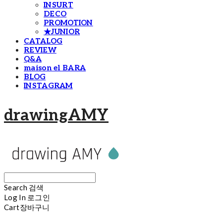
INSURT
DECO
PROMOTION
★JUNIOR
CATALOG
REVIEW
Q&A
maison el BARA
BLOG
INSTAGRAM
drawingAMY
Search
검색
Log In
로그인
Cart
장바구니