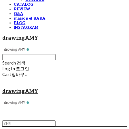
CATALOG
REVIEW
Q&A
maison el BARA
BLOG
INSTAGRAM
drawingAMY
Search
검색
Log In
로그인
Cart
장바구니
drawingAMY