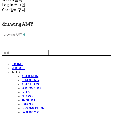
Log In
로그인
Cart
장바구니
drawingAMY
HOME
ABOUT
SHOP
CURTAIN
BEDDING
CUSHION
ARTWORK
RUG
TOWEL
INSURT
DECO
PROMOTION
★JUNIOR