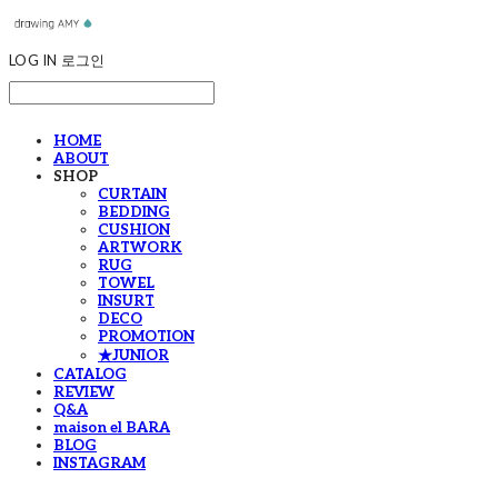
LOG IN
로그인
HOME
ABOUT
SHOP
CURTAIN
BEDDING
CUSHION
ARTWORK
RUG
TOWEL
INSURT
DECO
PROMOTION
★JUNIOR
CATALOG
REVIEW
Q&A
maison el BARA
BLOG
INSTAGRAM