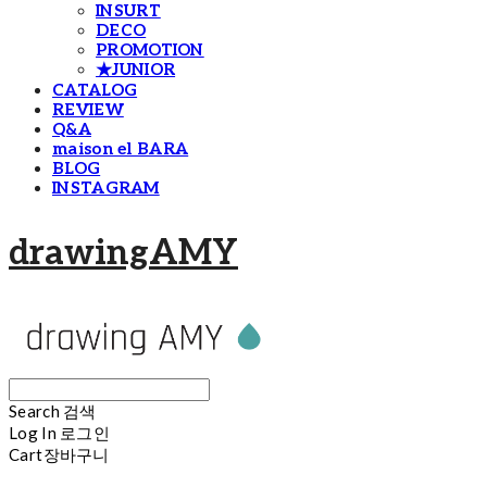
INSURT
DECO
PROMOTION
★JUNIOR
CATALOG
REVIEW
Q&A
maison el BARA
BLOG
INSTAGRAM
drawingAMY
Search
검색
Log In
로그인
Cart
장바구니