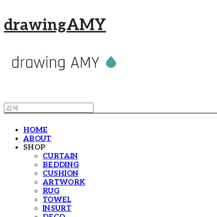
drawingAMY
HOME
ABOUT
SHOP
CURTAIN
BEDDING
CUSHION
ARTWORK
RUG
TOWEL
INSURT