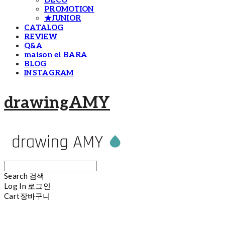
DECO
PROMOTION
★JUNIOR
CATALOG
REVIEW
Q&A
maison el BARA
BLOG
INSTAGRAM
drawingAMY
Search
검색
Log In
로그인
Cart
장바구니