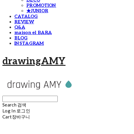
DECO
PROMOTION
★JUNIOR
CATALOG
REVIEW
Q&A
maison el BARA
BLOG
INSTAGRAM
drawingAMY
Search
검색
Log In
로그인
Cart
장바구니