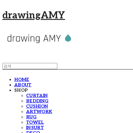
drawingAMY
HOME
ABOUT
SHOP
CURTAIN
BEDDING
CUSHION
ARTWORK
RUG
TOWEL
INSURT