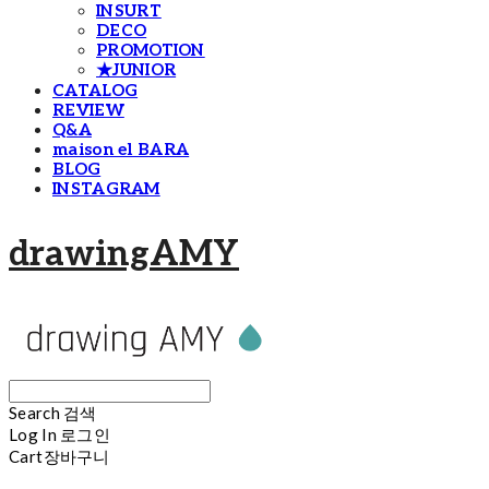
INSURT
DECO
PROMOTION
★JUNIOR
CATALOG
REVIEW
Q&A
maison el BARA
BLOG
INSTAGRAM
drawingAMY
Search
검색
Log In
로그인
Cart
장바구니