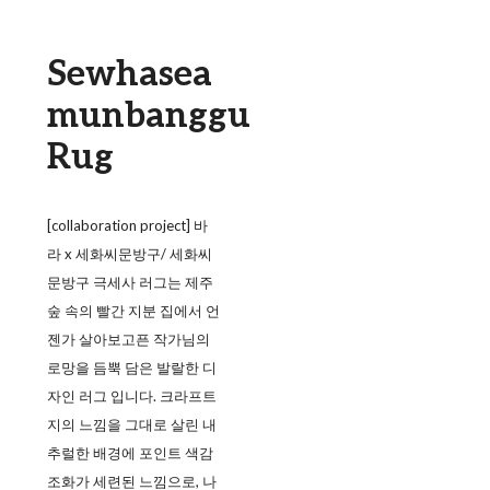
Sewhasea
munbanggu
Rug
[collaboration project] 바
라 x 세화씨문방구/ 세화씨
문방구 극세사 러그는 제주
숲 속의 빨간 지분 집에서 언
젠가 살아보고픈 작가님의
로망을 듬뿍 담은 발랄한 디
자인 러그 입니다. 크라프트
지의 느낌을 그대로 살린 내
추럴한 배경에 포인트 색감
조화가 세련된 느낌으로, 나