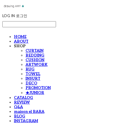
LOG IN
로그인
HOME
ABOUT
SHOP
CURTAIN
BEDDING
CUSHION
ARTWORK
RUG
TOWEL
INSURT
DECO
PROMOTION
★JUNIOR
CATALOG
REVIEW
Q&A
maison el BARA
BLOG
INSTAGRAM