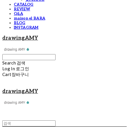
CATALOG
REVIEW
Q&A
maison el BARA
BLOG
INSTAGRAM
drawingAMY
Search
검색
Log In
로그인
Cart
장바구니
drawingAMY