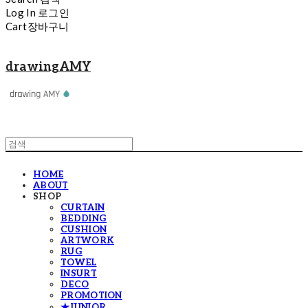
Log In
로그인
Cart
장바구니
drawingAMY
HOME
ABOUT
SHOP
CURTAIN
BEDDING
CUSHION
ARTWORK
RUG
TOWEL
INSURT
DECO
PROMOTION
★JUNIOR