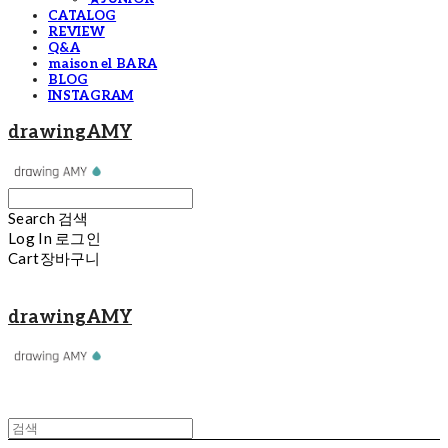
CATALOG
REVIEW
Q&A
maison el BARA
BLOG
INSTAGRAM
drawingAMY
Search
검색
Log In
로그인
Cart
장바구니
drawingAMY