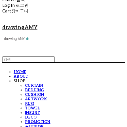
Log In
로그인
Cart
장바구니
drawingAMY
HOME
ABOUT
SHOP
CURTAIN
BEDDING
CUSHION
ARTWORK
RUG
TOWEL
INSURT
DECO
PROMOTION
★JUNIOR