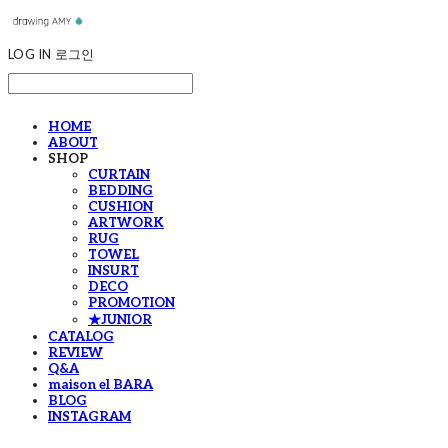
LOG IN
로그인
HOME
ABOUT
SHOP
CURTAIN
BEDDING
CUSHION
ARTWORK
RUG
TOWEL
INSURT
DECO
PROMOTION
★JUNIOR
CATALOG
REVIEW
Q&A
maison el BARA
BLOG
INSTAGRAM