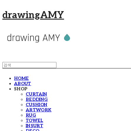
drawingAMY
HOME
ABOUT
SHOP
CURTAIN
BEDDING
CUSHION
ARTWORK
RUG
TOWEL
INSURT