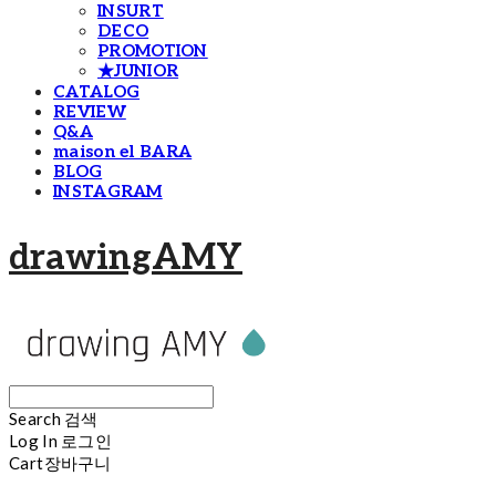
INSURT
DECO
PROMOTION
★JUNIOR
CATALOG
REVIEW
Q&A
maison el BARA
BLOG
INSTAGRAM
drawingAMY
Search
검색
Log In
로그인
Cart
장바구니