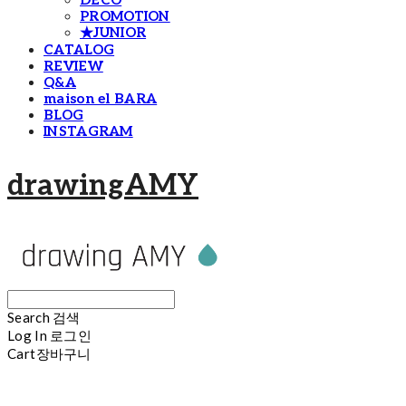
DECO
PROMOTION
★JUNIOR
CATALOG
REVIEW
Q&A
maison el BARA
BLOG
INSTAGRAM
drawingAMY
Search
검색
Log In
로그인
Cart
장바구니