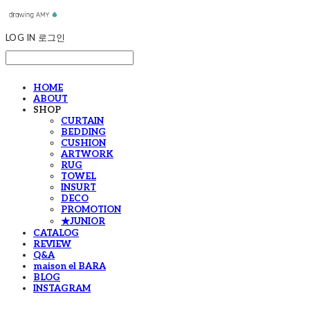
LOG IN
로그인
HOME
ABOUT
SHOP
CURTAIN
BEDDING
CUSHION
ARTWORK
RUG
TOWEL
INSURT
DECO
PROMOTION
★JUNIOR
CATALOG
REVIEW
Q&A
maison el BARA
BLOG
INSTAGRAM