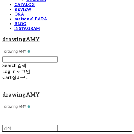
CATALOG
REVIEW
Q&A
maison el BARA
BLOG
INSTAGRAM
drawingAMY
Search
검색
Log In
로그인
Cart
장바구니
drawingAMY