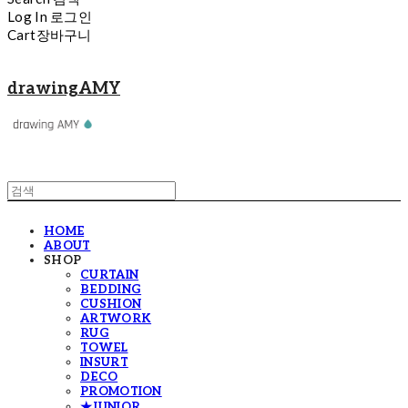
Log In
로그인
Cart
장바구니
drawingAMY
HOME
ABOUT
SHOP
CURTAIN
BEDDING
CUSHION
ARTWORK
RUG
TOWEL
INSURT
DECO
PROMOTION
★JUNIOR