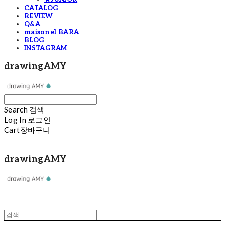
CATALOG
REVIEW
Q&A
maison el BARA
BLOG
INSTAGRAM
drawingAMY
Search
검색
Log In
로그인
Cart
장바구니
drawingAMY