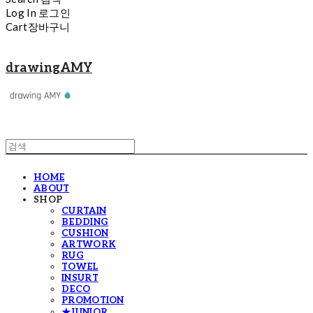
Log In
로그인
Cart
장바구니
drawingAMY
HOME
ABOUT
SHOP
CURTAIN
BEDDING
CUSHION
ARTWORK
RUG
TOWEL
INSURT
DECO
PROMOTION
★JUNIOR