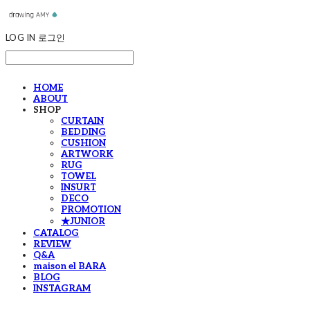
LOG IN
로그인
HOME
ABOUT
SHOP
CURTAIN
BEDDING
CUSHION
ARTWORK
RUG
TOWEL
INSURT
DECO
PROMOTION
★JUNIOR
CATALOG
REVIEW
Q&A
maison el BARA
BLOG
INSTAGRAM