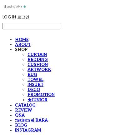
LOG IN
로그인
HOME
ABOUT
SHOP
CURTAIN
BEDDING
CUSHION
ARTWORK
RUG
TOWEL
INSURT
DECO
PROMOTION
★JUNIOR
CATALOG
REVIEW
Q&A
maison el BARA
BLOG
INSTAGRAM