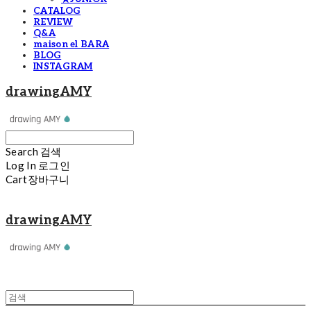
CATALOG
REVIEW
Q&A
maison el BARA
BLOG
INSTAGRAM
drawingAMY
Search
검색
Log In
로그인
Cart
장바구니
drawingAMY