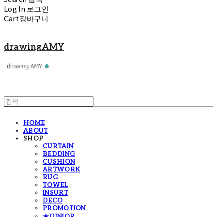
Log In
로그인
Cart
장바구니
drawingAMY
HOME
ABOUT
SHOP
CURTAIN
BEDDING
CUSHION
ARTWORK
RUG
TOWEL
INSURT
DECO
PROMOTION
★JUNIOR