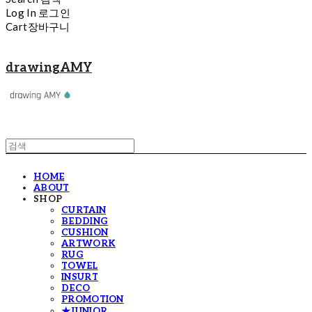
Log In
로그인
Cart
장바구니
drawingAMY
HOME
ABOUT
SHOP
CURTAIN
BEDDING
CUSHION
ARTWORK
RUG
TOWEL
INSURT
DECO
PROMOTION
★JUNIOR