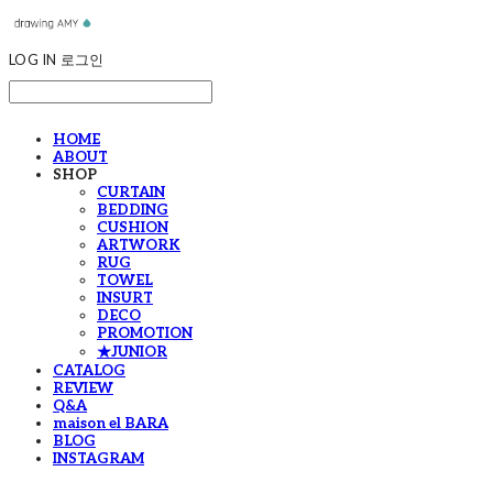
LOG IN
로그인
HOME
ABOUT
SHOP
CURTAIN
BEDDING
CUSHION
ARTWORK
RUG
TOWEL
INSURT
DECO
PROMOTION
★JUNIOR
CATALOG
REVIEW
Q&A
maison el BARA
BLOG
INSTAGRAM