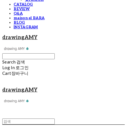
CATALOG
REVIEW
Q&A
maison el BARA
BLOG
INSTAGRAM
drawingAMY
Search
검색
Log In
로그인
Cart
장바구니
drawingAMY