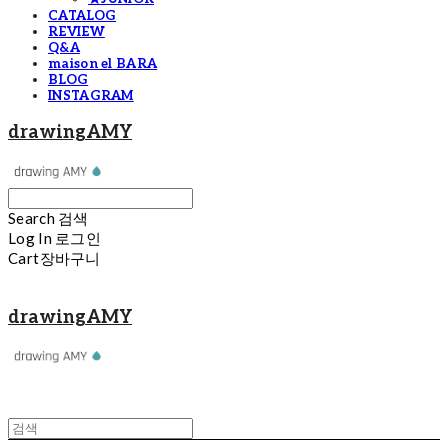
CATALOG
REVIEW
Q&A
maison el BARA
BLOG
INSTAGRAM
drawingAMY
Search
검색
Log In
로그인
Cart
장바구니
drawingAMY