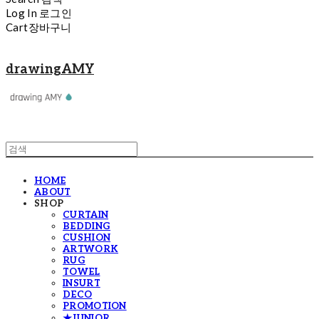
Log In
로그인
Cart
장바구니
drawingAMY
HOME
ABOUT
SHOP
CURTAIN
BEDDING
CUSHION
ARTWORK
RUG
TOWEL
INSURT
DECO
PROMOTION
★JUNIOR