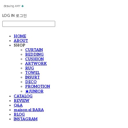
LOG IN
로그인
HOME
ABOUT
SHOP
CURTAIN
BEDDING
CUSHION
ARTWORK
RUG
TOWEL
INSURT
DECO
PROMOTION
★JUNIOR
CATALOG
REVIEW
Q&A
maison el BARA
BLOG
INSTAGRAM