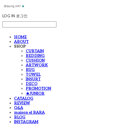
LOG IN
로그인
HOME
ABOUT
SHOP
CURTAIN
BEDDING
CUSHION
ARTWORK
RUG
TOWEL
INSURT
DECO
PROMOTION
★JUNIOR
CATALOG
REVIEW
Q&A
maison el BARA
BLOG
INSTAGRAM