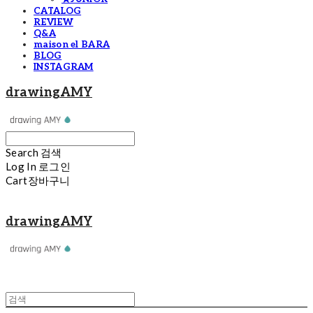
CATALOG
REVIEW
Q&A
maison el BARA
BLOG
INSTAGRAM
drawingAMY
Search
검색
Log In
로그인
Cart
장바구니
drawingAMY