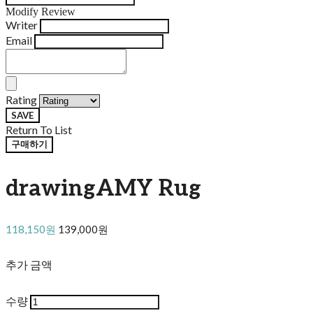
Modify Review
Writer
Email
Rating
SAVE
Return To List
구매하기
drawingAMY Rug
118,150원
139,000원
추가 금액
수량