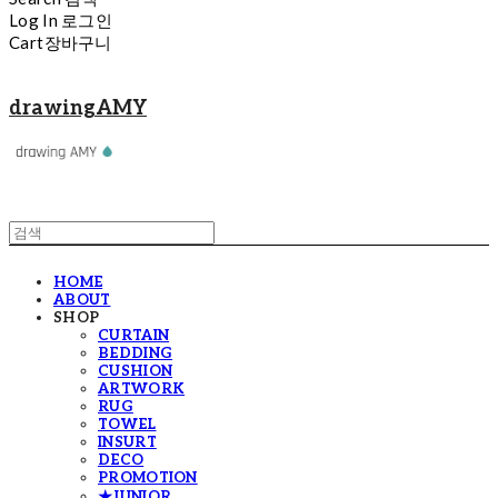
Log In
로그인
Cart
장바구니
drawingAMY
HOME
ABOUT
SHOP
CURTAIN
BEDDING
CUSHION
ARTWORK
RUG
TOWEL
INSURT
DECO
PROMOTION
★JUNIOR