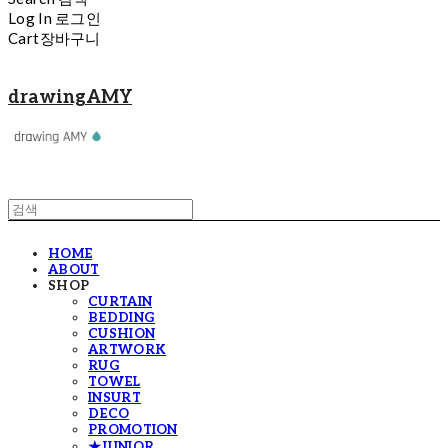
Log In
로그인
Cart
장바구니
drawingAMY
HOME
ABOUT
SHOP
CURTAIN
BEDDING
CUSHION
ARTWORK
RUG
TOWEL
INSURT
DECO
PROMOTION
★JUNIOR