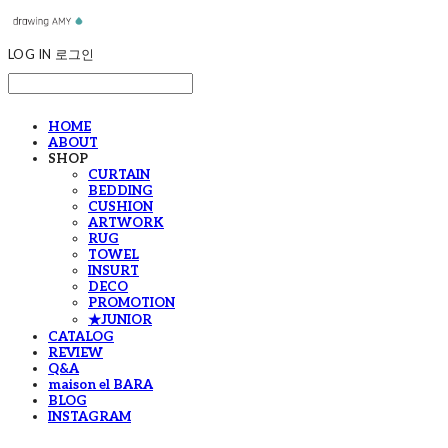
LOG IN
로그인
HOME
ABOUT
SHOP
CURTAIN
BEDDING
CUSHION
ARTWORK
RUG
TOWEL
INSURT
DECO
PROMOTION
★JUNIOR
CATALOG
REVIEW
Q&A
maison el BARA
BLOG
INSTAGRAM