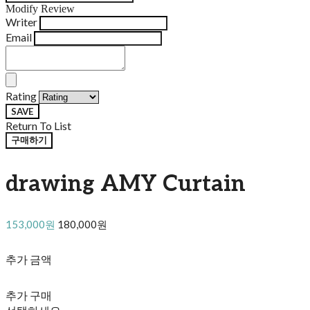
Modify Review
Writer
Email
Rating
SAVE
Return To List
구매하기
drawing AMY Curtain
153,000원
180,000원
추가 금액
추가 구매