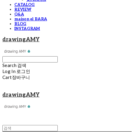
CATALOG
REVIEW
Q&A
maison el BARA
BLOG
INSTAGRAM
drawingAMY
Search
검색
Log In
로그인
Cart
장바구니
drawingAMY