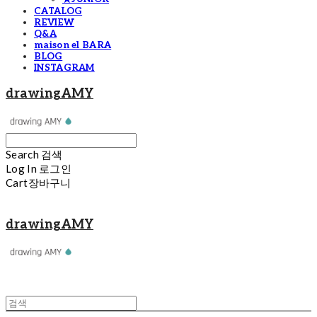
CATALOG
REVIEW
Q&A
maison el BARA
BLOG
INSTAGRAM
drawingAMY
Search
검색
Log In
로그인
Cart
장바구니
drawingAMY