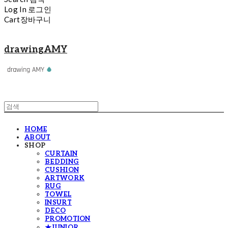
Log In
로그인
Cart
장바구니
drawingAMY
HOME
ABOUT
SHOP
CURTAIN
BEDDING
CUSHION
ARTWORK
RUG
TOWEL
INSURT
DECO
PROMOTION
★JUNIOR