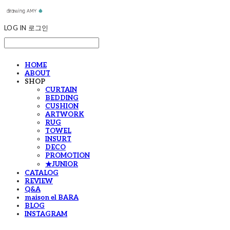
LOG IN
로그인
HOME
ABOUT
SHOP
CURTAIN
BEDDING
CUSHION
ARTWORK
RUG
TOWEL
INSURT
DECO
PROMOTION
★JUNIOR
CATALOG
REVIEW
Q&A
maison el BARA
BLOG
INSTAGRAM