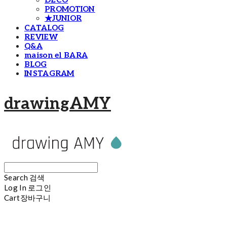
DECO
PROMOTION
★JUNIOR
CATALOG
REVIEW
Q&A
maison el BARA
BLOG
INSTAGRAM
drawingAMY
Search
검색
Log In
로그인
Cart
장바구니