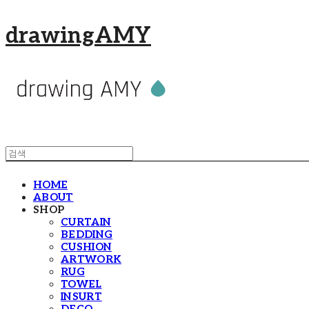
drawingAMY
HOME
ABOUT
SHOP
CURTAIN
BEDDING
CUSHION
ARTWORK
RUG
TOWEL
INSURT