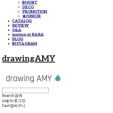
INSURT
DECO
PROMOTION
★JUNIOR
CATALOG
REVIEW
Q&A
maison el BARA
BLOG
INSTAGRAM
drawingAMY
Search
검색
Log In
로그인
Cart
장바구니