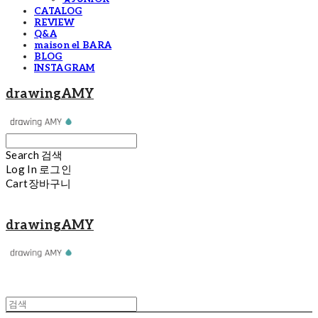
CATALOG
REVIEW
Q&A
maison el BARA
BLOG
INSTAGRAM
drawingAMY
Search
검색
Log In
로그인
Cart
장바구니
drawingAMY