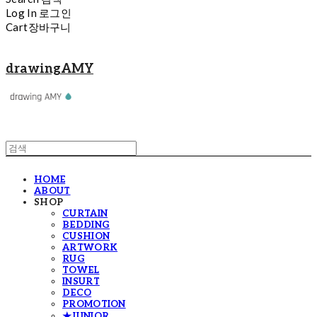
Log In
로그인
Cart
장바구니
drawingAMY
HOME
ABOUT
SHOP
CURTAIN
BEDDING
CUSHION
ARTWORK
RUG
TOWEL
INSURT
DECO
PROMOTION
★JUNIOR