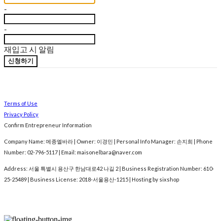
-
-
재입고 시 알림
신청하기
Terms of Use
Privacy Policy
Confirm Entrepreneur Information
Company Name: 메종엘바라 | Owner: 이경민 | Personal Info Manager: 손지희 | Phone
Number: 02-796-5117 | Email: maisonelbara@naver.com
Address: 서울 특별시 용산구 한남대로42 나길 2 | Business Registration Number:
610-
25-25489
| Business License:
2018-서울용산-1215
| Hosting by sixshop