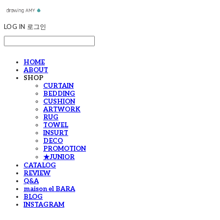
LOG IN
로그인
HOME
ABOUT
SHOP
CURTAIN
BEDDING
CUSHION
ARTWORK
RUG
TOWEL
INSURT
DECO
PROMOTION
★JUNIOR
CATALOG
REVIEW
Q&A
maison el BARA
BLOG
INSTAGRAM