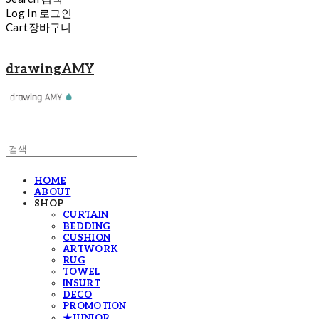
Log In
로그인
Cart
장바구니
drawingAMY
HOME
ABOUT
SHOP
CURTAIN
BEDDING
CUSHION
ARTWORK
RUG
TOWEL
INSURT
DECO
PROMOTION
★JUNIOR