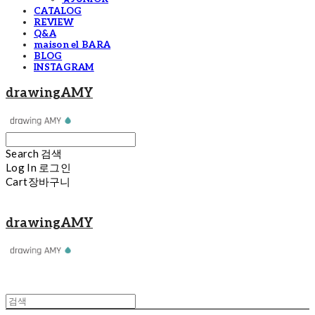
CATALOG
REVIEW
Q&A
maison el BARA
BLOG
INSTAGRAM
drawingAMY
Search
검색
Log In
로그인
Cart
장바구니
drawingAMY