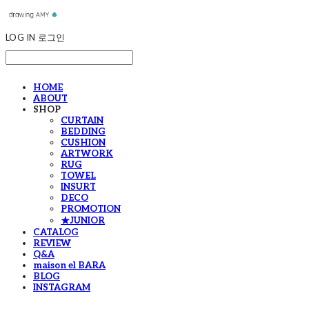
LOG IN
로그인
HOME
ABOUT
SHOP
CURTAIN
BEDDING
CUSHION
ARTWORK
RUG
TOWEL
INSURT
DECO
PROMOTION
★JUNIOR
CATALOG
REVIEW
Q&A
maison el BARA
BLOG
INSTAGRAM