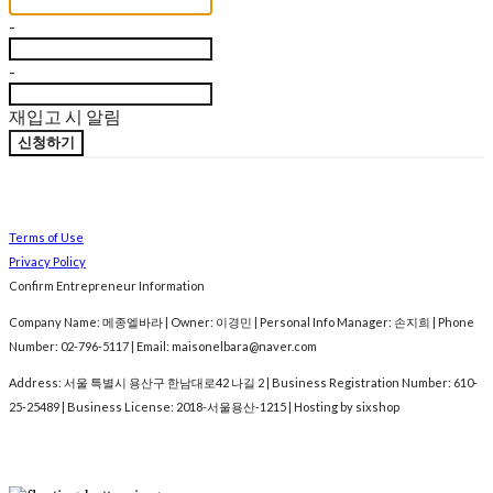
-
-
재입고 시 알림
신청하기
Terms of Use
Privacy Policy
Confirm Entrepreneur Information
Company Name: 메종엘바라 | Owner: 이경민 | Personal Info Manager: 손지희 | Phone
Number: 02-796-5117 | Email: maisonelbara@naver.com
Address: 서울 특별시 용산구 한남대로42 나길 2 | Business Registration Number:
610-
25-25489
| Business License:
2018-서울용산-1215
| Hosting by sixshop