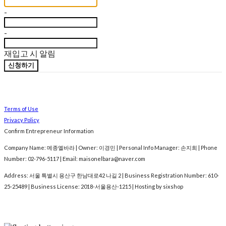
-
-
재입고 시 알림
신청하기
Terms of Use
Privacy Policy
Confirm Entrepreneur Information
Company Name: 메종엘바라 | Owner: 이경민 | Personal Info Manager: 손지희 | Phone
Number: 02-796-5117 | Email: maisonelbara@naver.com
Address: 서울 특별시 용산구 한남대로42 나길 2 | Business Registration Number:
610-
25-25489
| Business License:
2018-서울용산-1215
| Hosting by sixshop