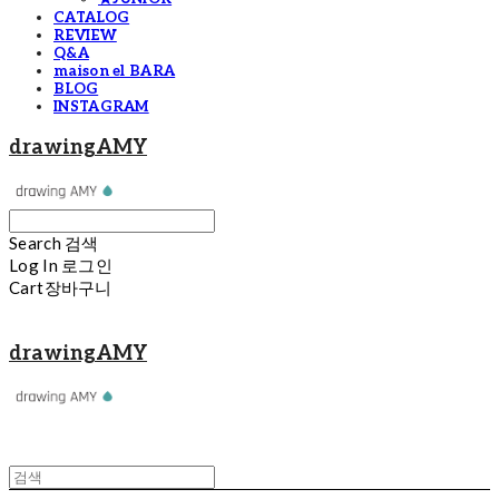
CATALOG
REVIEW
Q&A
maison el BARA
BLOG
INSTAGRAM
drawingAMY
Search
검색
Log In
로그인
Cart
장바구니
drawingAMY