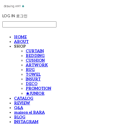
LOG IN
로그인
HOME
ABOUT
SHOP
CURTAIN
BEDDING
CUSHION
ARTWORK
RUG
TOWEL
INSURT
DECO
PROMOTION
★JUNIOR
CATALOG
REVIEW
Q&A
maison el BARA
BLOG
INSTAGRAM