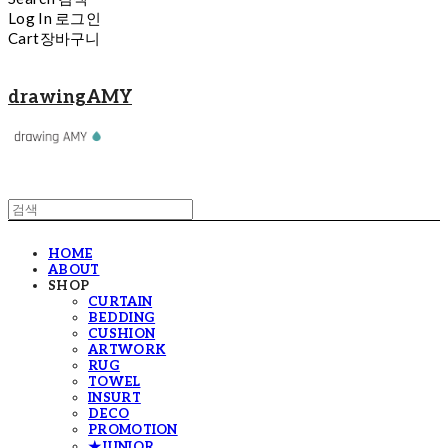
Log In
로그인
Cart
장바구니
drawingAMY
HOME
ABOUT
SHOP
CURTAIN
BEDDING
CUSHION
ARTWORK
RUG
TOWEL
INSURT
DECO
PROMOTION
★JUNIOR