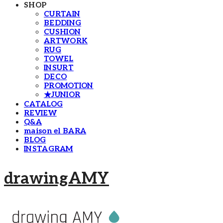
SHOP
CURTAIN
BEDDING
CUSHION
ARTWORK
RUG
TOWEL
INSURT
DECO
PROMOTION
★JUNIOR
CATALOG
REVIEW
Q&A
maison el BARA
BLOG
INSTAGRAM
drawingAMY