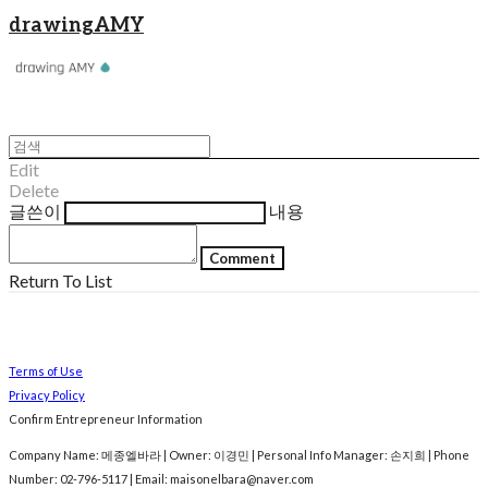
drawingAMY
Edit
Delete
글쓴이
내용
Comment
Return To List
Terms of Use
Privacy Policy
Confirm Entrepreneur Information
Company Name: 메종엘바라 | Owner: 이경민 | Personal Info Manager: 손지희 | Phone
Number: 02-796-5117 | Email: maisonelbara@naver.com