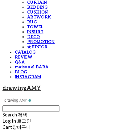
CURTAIN
BEDDING
CUSHION
ARTWORK
RUG
TOWEL
INSURT
DECO
PROMOTION
★JUNIOR
CATALOG
REVIEW
Q&A
maison el BARA
BLOG
INSTAGRAM
drawingAMY
Search
검색
Log In
로그인
Cart
장바구니