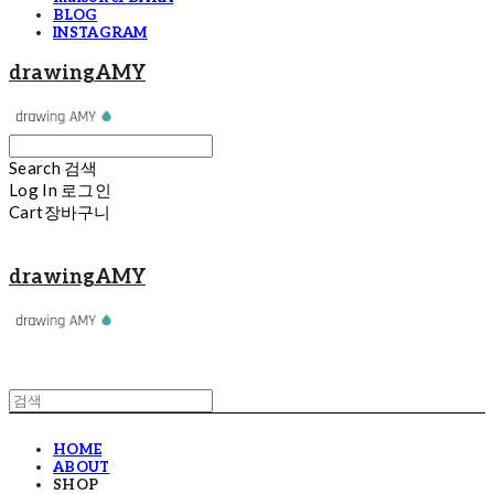
BLOG
INSTAGRAM
drawingAMY
Search
검색
Log In
로그인
Cart
장바구니
drawingAMY
HOME
ABOUT
SHOP