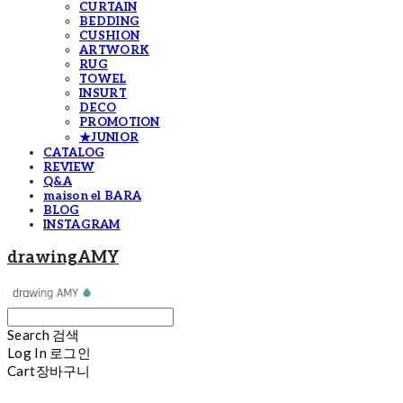
CURTAIN
BEDDING
CUSHION
ARTWORK
RUG
TOWEL
INSURT
DECO
PROMOTION
★JUNIOR
CATALOG
REVIEW
Q&A
maison el BARA
BLOG
INSTAGRAM
drawingAMY
Search
검색
Log In
로그인
Cart
장바구니