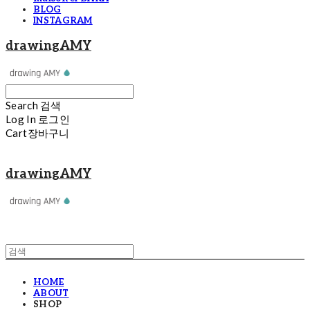
BLOG
INSTAGRAM
drawingAMY
Search
검색
Log In
로그인
Cart
장바구니
drawingAMY
HOME
ABOUT
SHOP