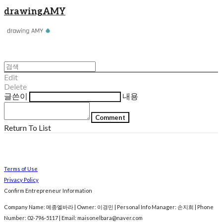
drawingAMY
Edit
Delete
글쓴이
내용
Comment
Return To List
Terms of Use
Privacy Policy
Confirm Entrepreneur Information
Company Name: 메종엘바라 | Owner: 이경민 | Personal Info Manager: 손지희 | Phone
Number: 02-796-5117 | Email: maisonelbara@naver.com