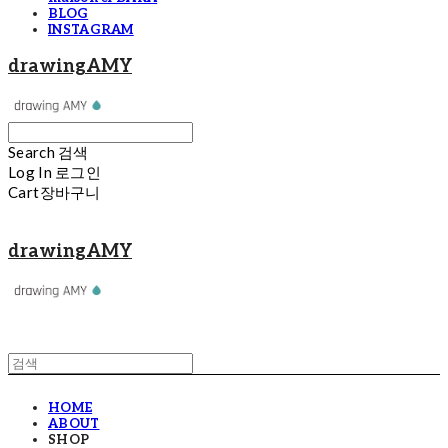
BLOG
INSTAGRAM
drawingAMY
Search
검색
Log In
로그인
Cart
장바구니
drawingAMY
HOME
ABOUT
SHOP