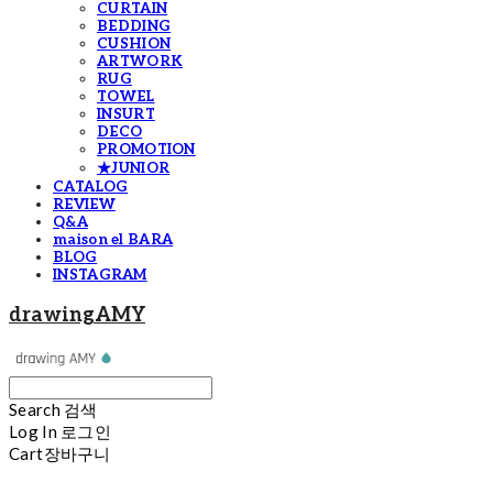
CURTAIN
BEDDING
CUSHION
ARTWORK
RUG
TOWEL
INSURT
DECO
PROMOTION
★JUNIOR
CATALOG
REVIEW
Q&A
maison el BARA
BLOG
INSTAGRAM
drawingAMY
Search
검색
Log In
로그인
Cart
장바구니