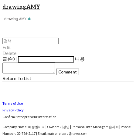
drawingAMY
Edit
Delete
글쓴이
내용
Comment
Return To List
Terms of Use
Privacy Policy
Confirm Entrepreneur Information
Company Name: 메종엘바라 | Owner: 이경민 | Personal Info Manager: 손지희 | Phone
Number: 02-796-5117 | Email: maisonelbara@naver.com