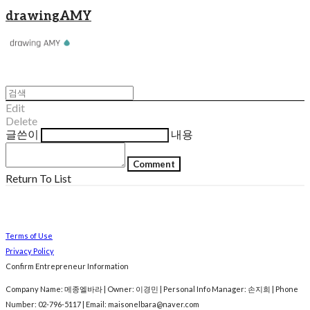
drawingAMY
Edit
Delete
글쓴이
내용
Comment
Return To List
Terms of Use
Privacy Policy
Confirm Entrepreneur Information
Company Name: 메종엘바라 | Owner: 이경민 | Personal Info Manager: 손지희 | Phone
Number: 02-796-5117 | Email: maisonelbara@naver.com