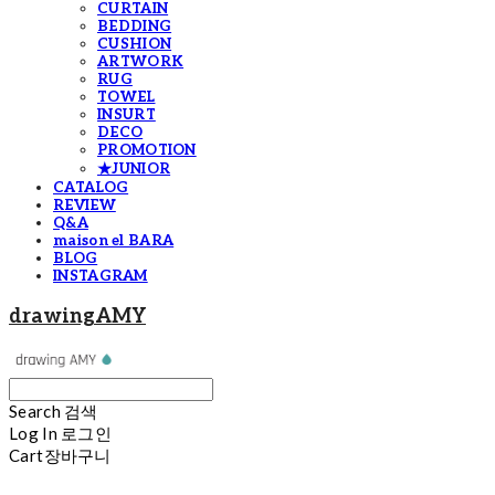
CURTAIN
BEDDING
CUSHION
ARTWORK
RUG
TOWEL
INSURT
DECO
PROMOTION
★JUNIOR
CATALOG
REVIEW
Q&A
maison el BARA
BLOG
INSTAGRAM
drawingAMY
Search
검색
Log In
로그인
Cart
장바구니