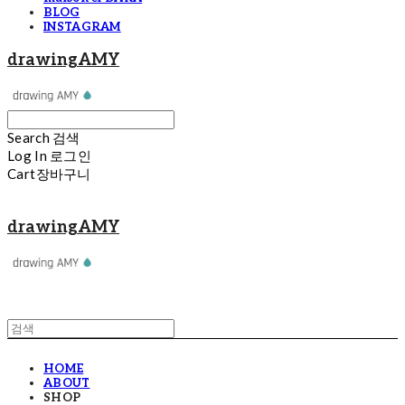
BLOG
INSTAGRAM
drawingAMY
Search
검색
Log In
로그인
Cart
장바구니
drawingAMY
HOME
ABOUT
SHOP