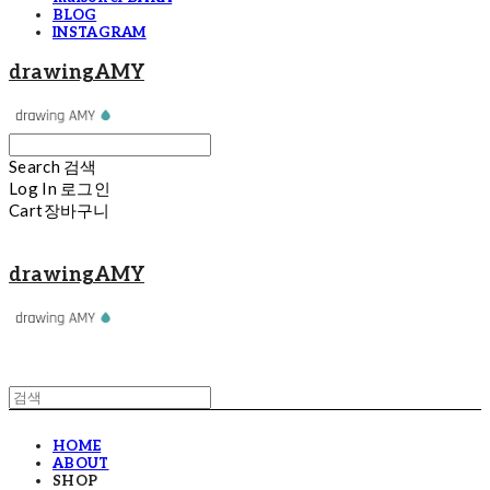
BLOG
INSTAGRAM
drawingAMY
Search
검색
Log In
로그인
Cart
장바구니
drawingAMY
HOME
ABOUT
SHOP