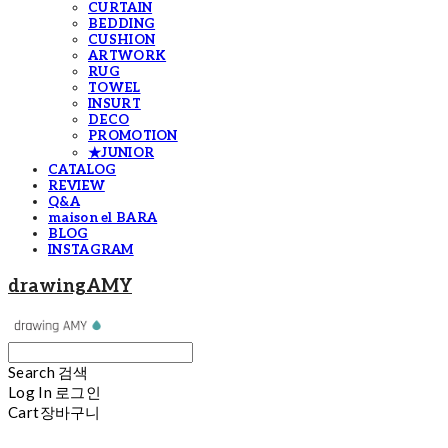
CURTAIN
BEDDING
CUSHION
ARTWORK
RUG
TOWEL
INSURT
DECO
PROMOTION
★JUNIOR
CATALOG
REVIEW
Q&A
maison el BARA
BLOG
INSTAGRAM
drawingAMY
Search
검색
Log In
로그인
Cart
장바구니