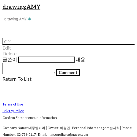
drawingAMY
Edit
Delete
글쓴이
내용
Comment
Return To List
Terms of Use
Privacy Policy
Confirm Entrepreneur Information
Company Name: 메종엘바라 | Owner: 이경민 | Personal Info Manager: 손지희 | Phone
Number: 02-796-5117 | Email: maisonelbara@naver.com