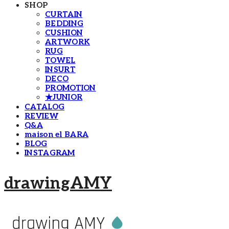
SHOP
CURTAIN
BEDDING
CUSHION
ARTWORK
RUG
TOWEL
INSURT
DECO
PROMOTION
★JUNIOR
CATALOG
REVIEW
Q&A
maison el BARA
BLOG
INSTAGRAM
drawingAMY