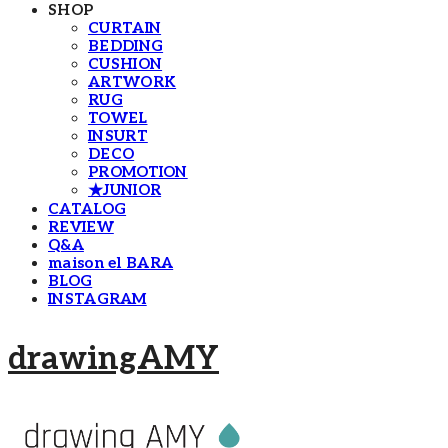
SHOP
CURTAIN
BEDDING
CUSHION
ARTWORK
RUG
TOWEL
INSURT
DECO
PROMOTION
★JUNIOR
CATALOG
REVIEW
Q&A
maison el BARA
BLOG
INSTAGRAM
drawingAMY