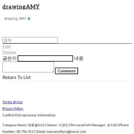
drawingAMY
Edit
Delete
글쓴이
내용
Comment
Return To List
Terms of Use
Privacy Policy
Confirm Entrepreneur Information
Company Name: 메종엘바라 | Owner: 이경민 | Personal Info Manager: 손지희 | Phone
Number: 02-796-5117 | Email: maisonelbara@naver.com