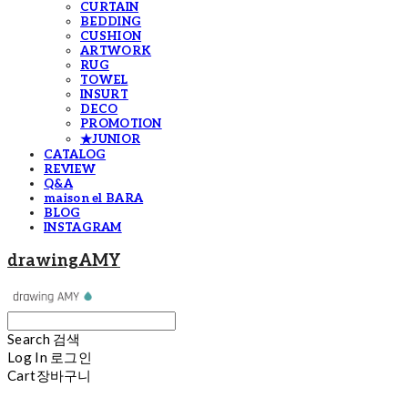
CURTAIN
BEDDING
CUSHION
ARTWORK
RUG
TOWEL
INSURT
DECO
PROMOTION
★JUNIOR
CATALOG
REVIEW
Q&A
maison el BARA
BLOG
INSTAGRAM
drawingAMY
Search
검색
Log In
로그인
Cart
장바구니