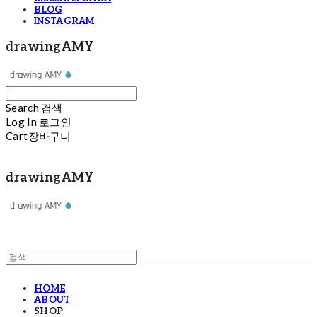
BLOG
INSTAGRAM
drawingAMY
Search
검색
Log In
로그인
Cart
장바구니
drawingAMY
HOME
ABOUT
SHOP