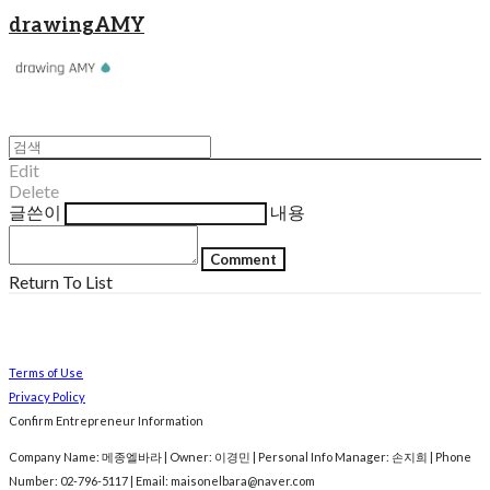
drawingAMY
Edit
Delete
글쓴이
내용
Comment
Return To List
Terms of Use
Privacy Policy
Confirm Entrepreneur Information
Company Name: 메종엘바라 | Owner: 이경민 | Personal Info Manager: 손지희 | Phone
Number: 02-796-5117 | Email: maisonelbara@naver.com