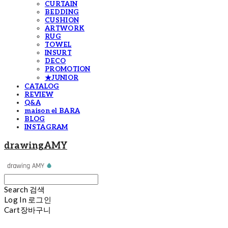
CURTAIN
BEDDING
CUSHION
ARTWORK
RUG
TOWEL
INSURT
DECO
PROMOTION
★JUNIOR
CATALOG
REVIEW
Q&A
maison el BARA
BLOG
INSTAGRAM
drawingAMY
Search
검색
Log In
로그인
Cart
장바구니