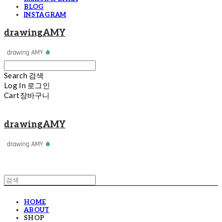
BLOG
INSTAGRAM
drawingAMY
Search
검색
Log In
로그인
Cart
장바구니
drawingAMY
HOME
ABOUT
SHOP