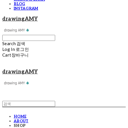
BLOG
INSTAGRAM
drawingAMY
Search
검색
Log In
로그인
Cart
장바구니
drawingAMY
HOME
ABOUT
SHOP