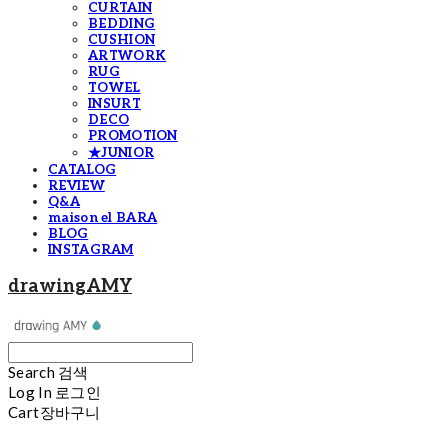
CURTAIN
BEDDING
CUSHION
ARTWORK
RUG
TOWEL
INSURT
DECO
PROMOTION
★JUNIOR
CATALOG
REVIEW
Q&A
maison el BARA
BLOG
INSTAGRAM
drawingAMY
Search
검색
Log In
로그인
Cart
장바구니