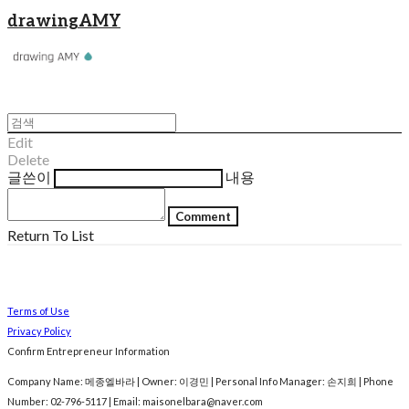
drawingAMY
Edit
Delete
글쓴이
내용
Comment
Return To List
Terms of Use
Privacy Policy
Confirm Entrepreneur Information
Company Name: 메종엘바라 | Owner: 이경민 | Personal Info Manager: 손지희 | Phone
Number: 02-796-5117 | Email: maisonelbara@naver.com