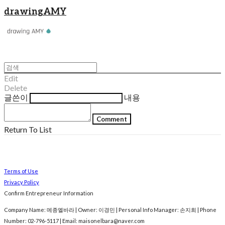
drawingAMY
Edit
Delete
글쓴이
내용
Comment
Return To List
Terms of Use
Privacy Policy
Confirm Entrepreneur Information
Company Name: 메종엘바라 | Owner: 이경민 | Personal Info Manager: 손지희 | Phone
Number: 02-796-5117 | Email: maisonelbara@naver.com