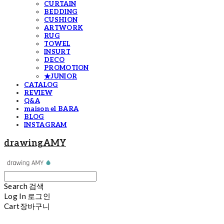
CURTAIN
BEDDING
CUSHION
ARTWORK
RUG
TOWEL
INSURT
DECO
PROMOTION
★JUNIOR
CATALOG
REVIEW
Q&A
maison el BARA
BLOG
INSTAGRAM
drawingAMY
Search
검색
Log In
로그인
Cart
장바구니