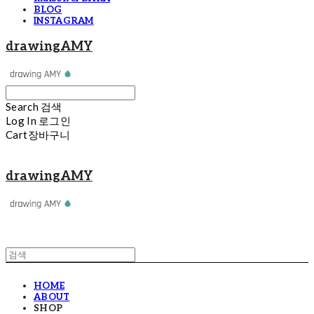
BLOG
INSTAGRAM
drawingAMY
Search
검색
Log In
로그인
Cart
장바구니
drawingAMY
HOME
ABOUT
SHOP